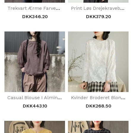
Trekvart Ærme Farvematchende Splejsningsbluse
Print Løs Drejekravebluse
DKK346.20
DKK379.20
Casual Blouse I Almindeligt Hør I Bomuld
Kvinder Broderet Blondekrave Hvid Bluse
DKK443.10
DKK268.50