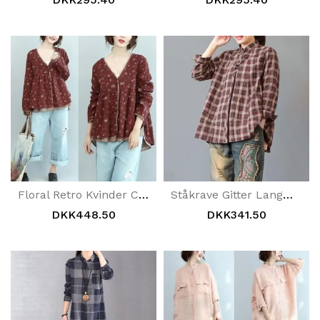
Floral Retro Kvinder Casual Bomuldsrød Skjorte
Ståkrave Gitter Langærmet Bomuld Linned Rød Skjorte
DKK448.50
DKK341.50