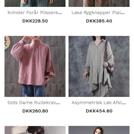
Kvinder Forår Plisseret Massiv Vintage Bomuldsgarn Skjorte
Løse Rygknapper Plaid Dame Bomuldsbluse
DKK228.50
DKK385.40
Dots Dame Rullekrave Lanterneærmet Bluse
Asymmetrisk Løs Afslappet Linned Knapskjorte
DKK260.80
DKK454.60