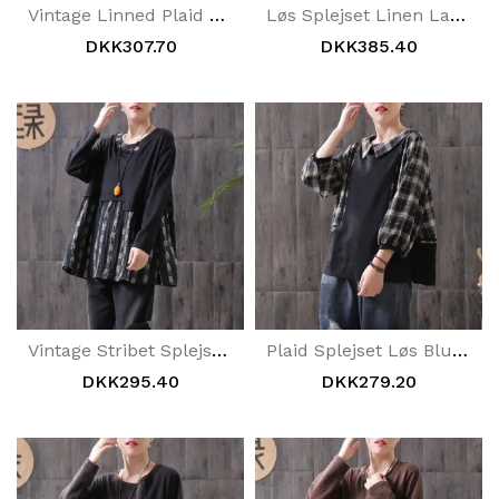
Vintage Linned Plaid Skjorte
Løs Splejset Linen Lanterneærmet Bluse
DKK307.70
DKK385.40
Vintage Stribet Splejset Langærmet Bluse
Plaid Splejset Løs Bluse Med Syv Procent Ærmer
DKK295.40
DKK279.20