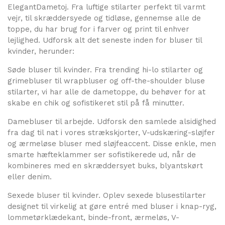
ElegantDametoj. Fra luftige stilarter perfekt til varmt
vejr, til skræddersyede og tidløse, gennemse alle de
toppe, du har brug for i farver og print til enhver
lejlighed. Udforsk alt det seneste inden for bluser til
kvinder, herunder:
Søde bluser til kvinder. Fra trending hi-lo stilarter og
grimebluser til wrapbluser og off-the-shoulder bluse
stilarter, vi har alle de dametoppe, du behøver for at
skabe en chik og sofistikeret stil på få minutter.
Damebluser til arbejde. Udforsk den samlede alsidighed
fra dag til nat i vores strækskjorter, V-udskæring-sløjfer
og ærmeløse bluser med sløjfeaccent. Disse enkle, men
smarte hæfteklammer ser sofistikerede ud, når de
kombineres med en skræddersyet buks, blyantskørt
eller denim.
Sexede bluser til kvinder. Oplev sexede blusestilarter
designet til virkelig at gøre entré med bluser i knap-ryg,
lommetørklædekant, binde-front, ærmeløs, V-