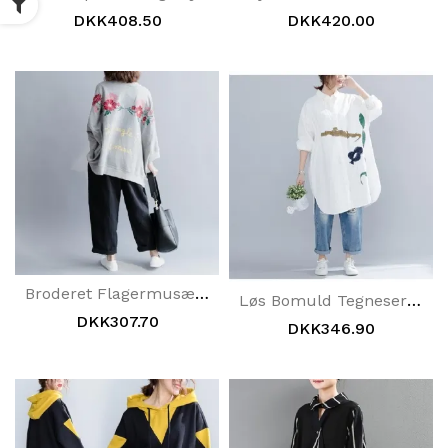
DKK408.50
DKK420.00
Broderet Flagermusærmet Løs T-Shirt I Bomuld
Løs Bomuld Tegneserie Broderi Print Skjorte
DKK307.70
DKK346.90