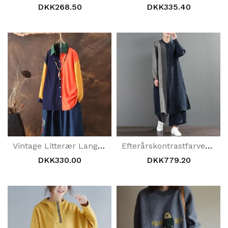
DKK268.50
DKK335.40
Vintage Litterær Langærmet Løs Stribe Skjorte
Efterårskontrastfarvesyning Løs Splitskjorte + Bukser Med Brede Ben
DKK330.00
DKK779.20