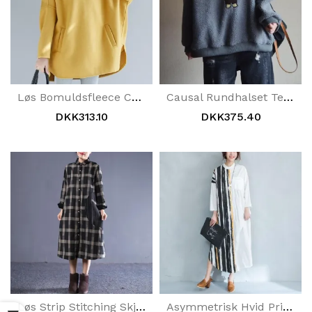
Løs Bomuldsfleece Casual Hættetrøje Sweatshirt
Causal Rundhalset Tegneserie Lammeuldstrøje
DKK313.10
DKK375.40
Løs Strip Stitching Skjortekjole
Asymmetrisk Hvid Printet Skjortekjole