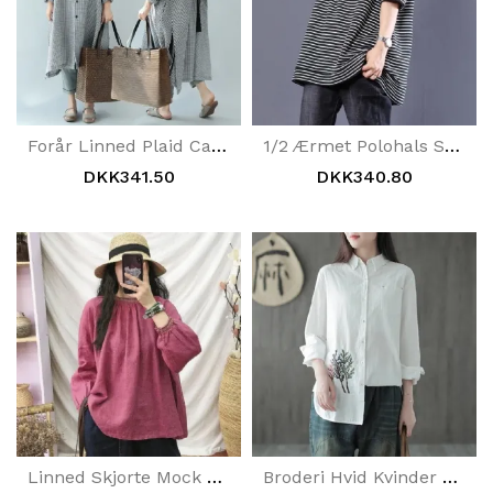
Forår Linned Plaid Casual Løs Lang Skjorte Kjole Til Kvinder
1/2 Ærmet Polohals Sort Og Hvid Stribet T-Shirt
DKK341.50
DKK340.80
Linned Skjorte Mock Turtle Neck Løs Casual Dame Top
Broderi Hvid Kvinder Bomuld Og Linned Skjorte