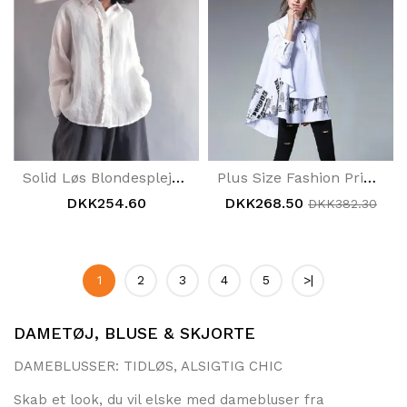
Solid Løs Blondesplejseskjorte
Plus Size Fashion Print Stand Collar Shirt
DKK254.60
DKK268.50
DKK382.30
1
2
3
4
5
>|
DAMETØJ, BLUSE & SKJORTE
DAMEBLUSSER: TIDLØS, ALSIGTIG CHIC
Skab et look, du vil elske med damebluser fra