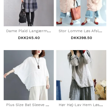
Dame Plaid Langærmet Polokrave Blå Skjortekjole
Stor Lomme Løs Afslappet Pink Linned Skjortekjole
DKK245.40
DKK398.50
Plus Size Bat Sleeve Bomuld Linned T-Shirt Hvid
Hør Høj-Lav Hem Løs Langærmet Bluse