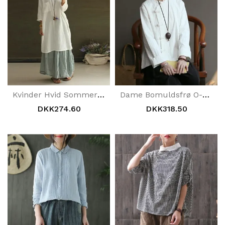
Kvinder Hvid Sommer Bomuld Linned Skjortekjole
Dame Bomuldsfrø O-Hals Fritidsskjorte
DKK274.60
DKK318.50