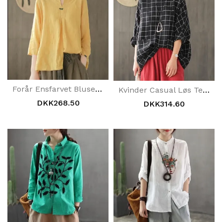
Forår Ensfarvet Bluse Med Splithals
Kvinder Casual Løs Ternet Bluse I Hør
DKK268.50
DKK314.60