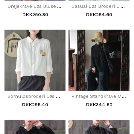
Drejekrave Løs Bluse Af Bomuldshør
Casual Løs Broderi Linned T-Shirt
DKK250.80
DKK294.60
Bomuldsbroderi Løs Solid Langærmet Skjorte
Vintage Standkrave Massiv Bomuldsskjorte
DKK295.40
DKK344.60