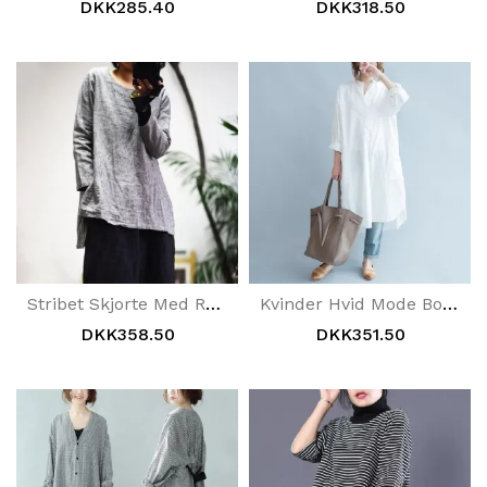
DKK285.40
DKK318.50
Stribet Skjorte Med Rund Hals Og Uregelmæssig Kant
Kvinder Hvid Mode Bomuld Lang Skjortekjole
DKK358.50
DKK351.50