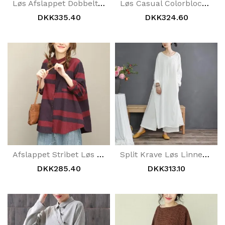
Løs Afslappet Dobbeltlomme Hættetrøje
Løs Casual Colorblock Split Hættetrøje
DKK335.40
DKK324.60
Afslappet Stribet Løs Skjorte Med Standkrave
Split Krave Løs Linned Skjortekjole
DKK285.40
DKK313.10