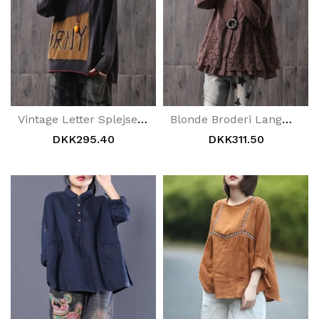
Vintage Letter Splejset Løs Uregelmæssig Bluse
Blonde Broderi Langærmet Rundhals Bluse
DKK295.40
DKK311.50