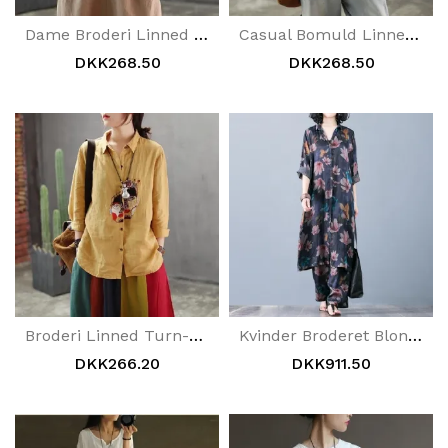
Dame Broderi Linned Turn-Down Bluse
Casual Bomuld Linned Broderi Turn-Down Bluse
DKK268.50
DKK268.50
Broderi Linned Turn-Down Bluse Damer
Kvinder Broderet Blondekrave Hvid Bluse
DKK266.20
DKK911.50