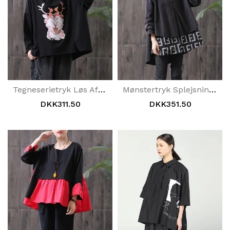
Tegneserietryk Løs Afslappet Hættebluse
Mønstertryk Splejsning Falsk Todelt Bluse
DKK311.50
DKK351.50