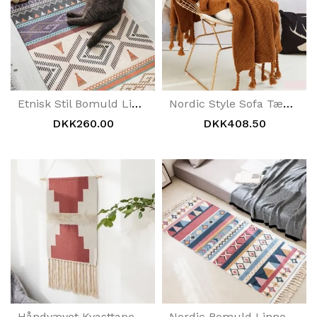
Etnisk Stil Bomuld Linned Soveværelse Tæppe Mat
Nordic Style Sofa Tæppe Fritid | Hjem Dekoration
DKK260.00
DKK408.50
Håndvævet Kvasttapet Nordisk Hængehusdekoration
Nordic Bomuld Linned Geometrisk Gulvmåtte Vaskbar