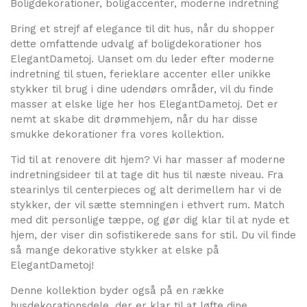
Boligdekorationer, boligaccenter, moderne indretning
Bring et strejf af elegance til dit hus, når du shopper
dette omfattende udvalg af boligdekorationer hos
ElegantDametoj. Uanset om du leder efter moderne
indretning til stuen, ferieklare accenter eller unikke
stykker til brug i dine udendørs områder, vil du finde
masser at elske lige her hos ElegantDametoj. Det er
nemt at skabe dit drømmehjem, når du har disse
smukke dekorationer fra vores kollektion.
Tid til at renovere dit hjem? Vi har masser af moderne
indretningsideer til at tage dit hus til næste niveau. Fra
stearinlys til centerpieces og alt derimellem har vi de
stykker, der vil sætte stemningen i ethvert rum. Match
med dit personlige tæppe, og gør dig klar til at nyde et
hjem, der viser din sofistikerede sans for stil. Du vil finde
så mange dekorative stykker at elske på
ElegantDametoj!
Denne kollektion byder også på en række
husdekorationsdele, der er klar til at løfte dine