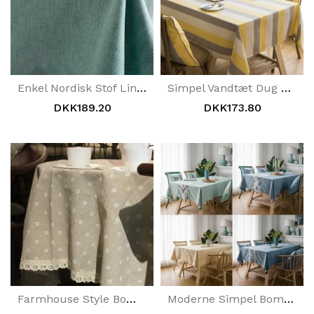
Enkel Nordisk Stof Linneddug
Simpel Vandtæt Dug Linned Dug Rektangulært Borddæksel Stof
DKK189.20
DKK173.80
Farmhouse Style Bomuld Linned Tusindfryd Dug
Moderne Simpel Bomuldslinned Spisebordsdug Rektangulær Tedug