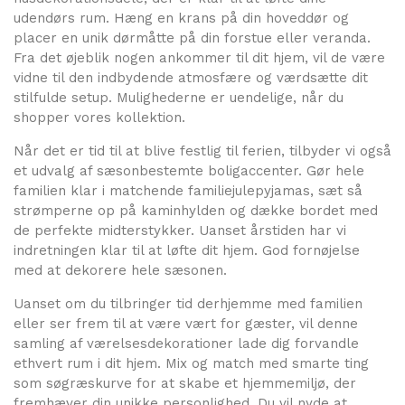
udendørs rum. Hæng en krans på din hoveddør og
placer en unik dørmåtte på din forstue eller veranda.
Fra det øjeblik nogen ankommer til dit hjem, vil de være
vidne til den indbydende atmosfære og værdsætte dit
stilfulde setup. Mulighederne er uendelige, når du
shopper vores kollektion.
Når det er tid til at blive festlig til ferien, tilbyder vi også
et udvalg af sæsonbestemte boligaccenter. Gør hele
familien klar i matchende familiejulepyjamas, sæt så
strømperne op på kaminhylden og dække bordet med
de perfekte midterstykker. Uanset årstiden har vi
indretningen klar til at løfte dit hjem. God fornøjelse
med at dekorere hele sæsonen.
Uanset om du tilbringer tid derhjemme med familien
eller ser frem til at være vært for gæster, vil denne
samling af værelsesdekorationer lade dig forvandle
ethvert rum i dit hjem. Mix og match med smarte ting
som søgræskurve for at skabe et hjemmemiljø, der
fremhæver din unikke personlighed. Du vil nyde at