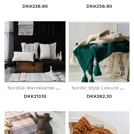
DKK236.90
DKK256.90
Nordisk Marokkansk Geometrisk Kvastpude
Nordic Style Leisure Strikket Sofatæppe
DKK213.10
DKK362.30