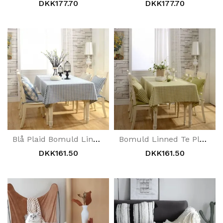
DKK177.70
DKK177.70
Blå Plaid Bomuld Linned Te Plaid Rural Rektangulær Dug
Bomuld Linned Te Plaid Dug Landdistrikter Rektangulær Dug
DKK161.50
DKK161.50