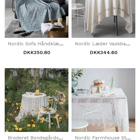
Nordic Sofa Håndklædetæppe | Hjem Decotation
Nordic Læder Vaskbar Vandtæt Dug
DKK350.80
DKK344.60
Broderet Bondegårdsblondedug Hvid
Nordic Farmhouse Style Blondeservietdug