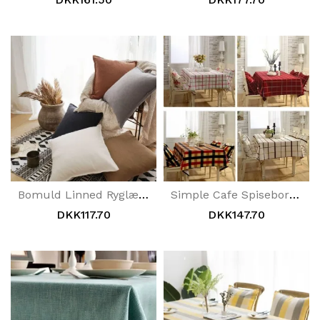
Bomuld Linned Ryglæn Pude Pude Pudebetræk
Simple Cafe Spisebordsdug Skrivebord Bomuld Linned Rektangulær Te-Dug
DKK117.70
DKK147.70