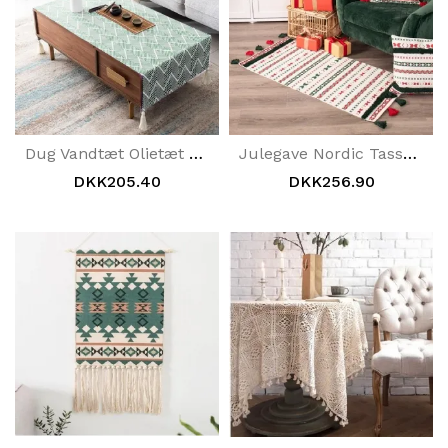
Dug Vandtæt Olietæt Stuetilbehør
Julegave Nordic Tassel Mats Gulvmåtter
DKK205.40
DKK256.90