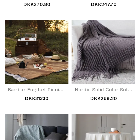
DKK270.80
DKK247.70
Bærbar Fugttæt Picnicmåtte Linned
Nordic Solid Color Sofa Kvast Tæppe | Hjem Dekoration
DKK313.10
DKK269.20