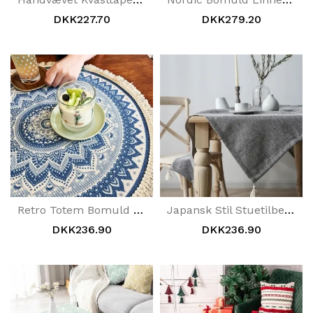
DKK227.70
DKK279.20
Retro Totem Bomuld Linned Circle Dug
Japansk Stil Stuetilbehør Bomuld Linneddug
DKK236.90
DKK236.90