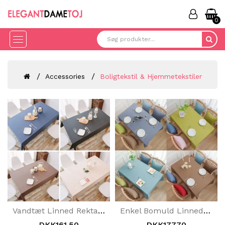
0
Accessories
Boligtekstil & Hjemmetekstiler
Vandtæt Linned Rektangel Massiv Dug Anti-Skoldningsservice
Enkel Bomuld Linned Spisestue Solid Dug Rektangulær Vandtæt
DKK161.50
DKK177.70