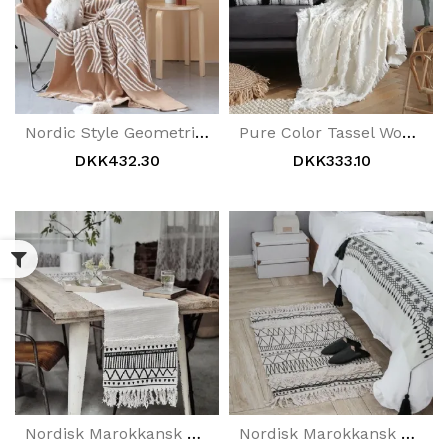
Nordic Style Geometrisk Mønster Tæppe
Pure Color Tassel Wool Cover Sofa Tæppe
DKK432.30
DKK333.10
Nordisk Marokkansk Geometrisk Kvast Tuftet Borddug
Nordisk Marokkansk Tæppe Gulvmåtte Geometrisk Kvast Tæppe