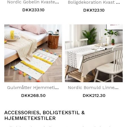
Nordic Gobelin Kvaster Håndlavet Vævet Baggrund Vægophæng
Boligdekoration Kvast Dug Enkelt Blonde Bordtøj
DKK233.10
DKK123.10
Gulvmåtter Hjemmetilbehør
Nordic Bomuld Linned Geometrisk Dug
DKK268.50
DKK212.30
ACCESSORIES, BOLIGTEKSTIL &
HJEMMETEKSTILER