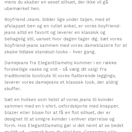
mens du skaber en sexet silhuet, der ikke vil gå
ubemærket hen.
Boyfriend Jeans. Sidder lige under taljen, med et
afslappet ben og en rullet ankel, er vores boyfriend-
jeans altid en favorit og leverer en klassisk og
behagelig stil, uanset hvor dagen tager dig. Sæt vores
boyfriend-jeans sammen med vores dameblazere for at
skabe tidløse standout-looks - hver gang.
Damejeans fra ElegantDametoj kommer i en række
forskellige vaske og snit - så vælg dit valg! Fra
traditionelle bootcuts til vores flatterende leggings,
leverer vores damejeans et klassisk look, der aldrig
skuffer.
Sæt en hvilken som helst af vores jeans til kvinder
sammen med en t-shirt, oxfordskjorte med knapper,
blazer eller bluse for at få en flot silhuet, der er
designet til at smigre kvinder i enhver størrelse og
form. Hos ElegantDametoj gør vi det nemt at se bedst