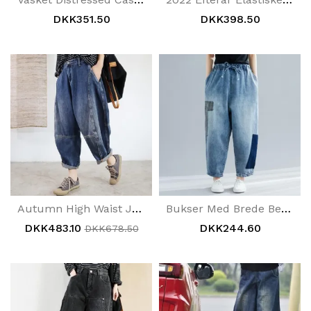
DKK351.50
DKK398.50
Autumn High Waist Jeans Løs
Bukser Med Brede Ben Jeans September
DKK483.10
DKK244.60
DKK678.50