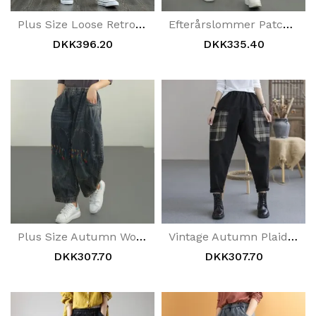
Plus Size Loose Retro Blomsterprintede Denimbukser
Efterårslommer Patchwork Denimbukser I Bomuld
DKK396.20
DKK335.40
Plus Size Autumn Words Broderi Bomuld Denim Bukser
Vintage Autumn Plaid Lommer Casual Bomuld Denim Bukser
DKK307.70
DKK307.70