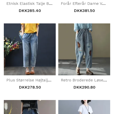
Etnisk Elastisk Talje Broderede Blomsterjeans
Forår Efterår Dame Vaskede Denimbukser
DKK285.40
DKK381.50
Plus Størrelse Højtalje Casual Løse Damejeans 3xl
Retro Broderede Løse Harem Denimbukser
DKK278.50
DKK290.80