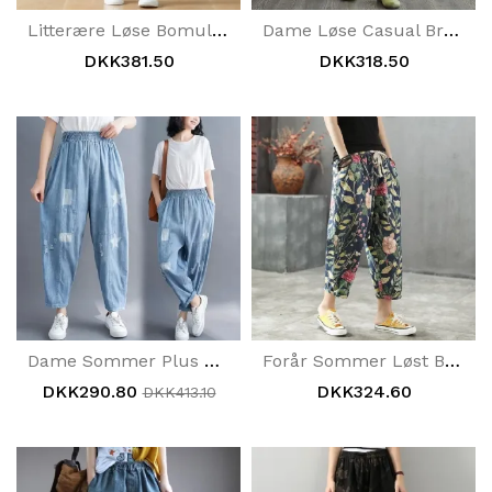
Litterære Løse Bomuldsdenimjeans
Dame Løse Casual Broderi Denimbukser
DKK381.50
DKK318.50
Dame Sommer Plus Size Tynde Denimbukser
Forår Sommer Løst Blomsterprint Hallen Denimbukser
DKK290.80
DKK324.60
DKK413.10