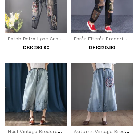
Patch Retro Løse Casual Lige Denimbukser
Forår Efterår Broderi Cartoon Washed Casual Jeans
DKK296.90
DKK320.80
Høst Vintage Broderede Tynde Afslappede Denimbukser Med Brede Ben
Autumn Vintage Broderede Washed Holes Cropped Denim Bukser