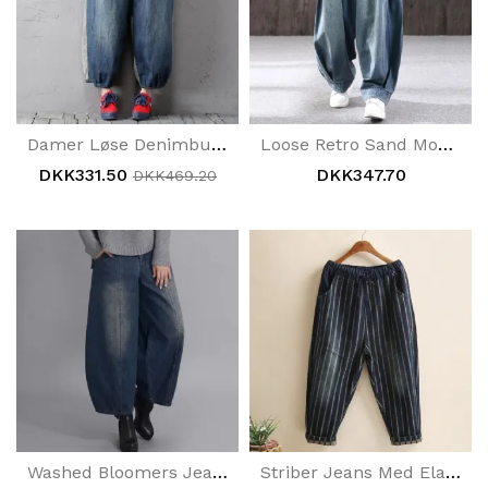
Damer Løse Denimbukser Vasket Huller Syning Forår Efterår
Loose Retro Sand Mopping Casual Denimbukser
DKK331.50
DKK347.70
DKK469.20
Washed Bloomers Jeans
Striber Jeans Med Elastik I Taljen