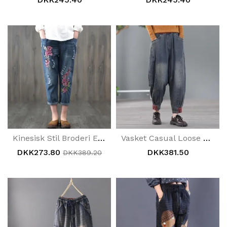
Kinesisk Stil Broderi Etniske Løse Retro Denimbukser
Vasket Casual Loose Womne's Harem Jeans
DKK273.80
DKK381.50
DKK389.20