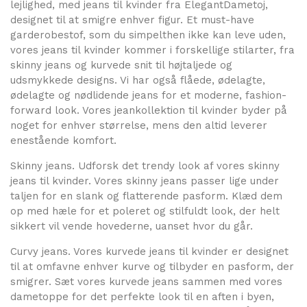
lejlighed, med jeans til kvinder fra ElegantDametoj,
designet til at smigre enhver figur. Et must-have
garderobestof, som du simpelthen ikke kan leve uden,
vores jeans til kvinder kommer i forskellige stilarter, fra
skinny jeans og kurvede snit til højtaljede og
udsmykkede designs. Vi har også flåede, ødelagte,
ødelagte og nødlidende jeans for et moderne, fashion-
forward look. Vores jeankollektion til kvinder byder på
noget for enhver størrelse, mens den altid leverer
enestående komfort.
Skinny jeans. Udforsk det trendy look af vores skinny
jeans til kvinder. Vores skinny jeans passer lige under
taljen for en slank og flatterende pasform. Klæd dem
op med hæle for et poleret og stilfuldt look, der helt
sikkert vil vende hovederne, uanset hvor du går.
Curvy jeans. Vores kurvede jeans til kvinder er designet
til at omfavne enhver kurve og tilbyder en pasform, der
smigrer. Sæt vores kurvede jeans sammen med vores
dametoppe for det perfekte look til en aften i byen,