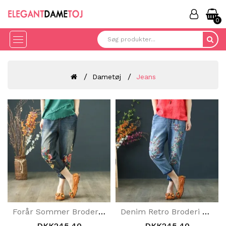
0
Dametøj
Jeans
Forår Sommer Broderi Retro Løse Jeans
Denim Retro Broderi Etniske Jeans
DKK245.40
DKK245.40