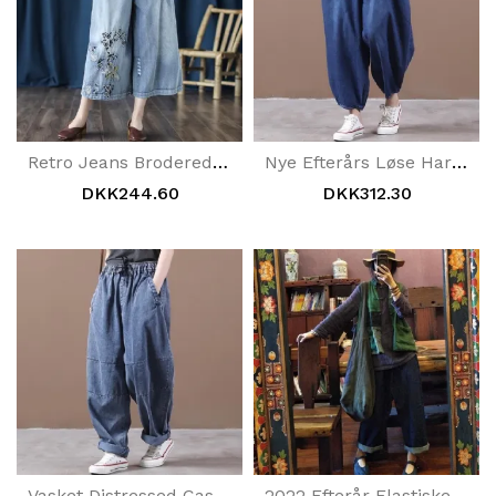
Retro Jeans Broderede Cropped Wide-Leg Bukser
Nye Efterårs Løse Harem Denimbukser
DKK244.60
DKK312.30
Vasket Distressed Casual Jeans Autumn
2022 Efterår Elastiske Linning Jeans I Taljen