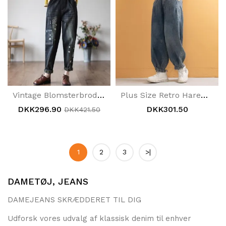
Vintage Blomsterbroderi Løse Denimbukser I Bomuld
Plus Size Retro Harem Casual Denimbukser I Bomuld
DKK296.90
DKK301.50
DKK421.50
1
2
3
>|
DAMETØJ, JEANS
DAMEJEANS SKRÆDDERET TIL DIG
Udforsk vores udvalg af klassisk denim til enhver