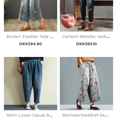
Broderi Elastisk Talje Ragged Jeans
Cartoon Mønster Vaskede Jeans
DKK294.60
DKK283.10
Retro Loose Casual Bæltevaskede Velvet Jeans
Blomsterbeskåret Denimbukser Med Brede Ben