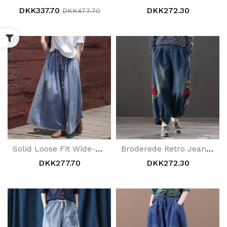
DKK337.70
DKK272.30
DKK477.70
Solid Loose Fit Wide-Leg Jeans
Broderede Retro Jeans Med Løs Talje
DKK277.70
DKK272.30