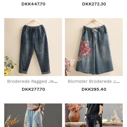
DKK447.70
DKK272.30
Broderede Ragged Jeans
Blomster Broderede Jeans Med Brede Ben
DKK277.70
DKK295.40