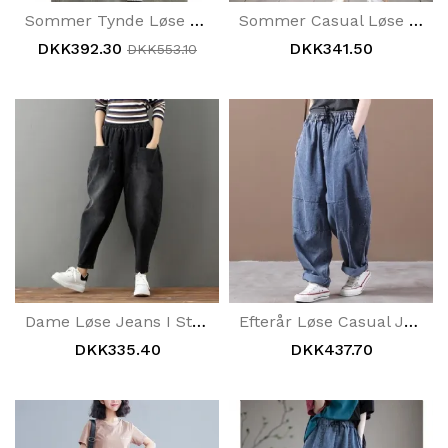
Sommer Tynde Løse Denim Jeans
Sommer Casual Løse Slim Jeans
DKK392.30
DKK341.50
DKK553.10
Dame Løse Jeans I Stor Størrelse
Efterår Løse Casual Jeans Med Brede Ben
DKK335.40
DKK437.70