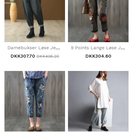
Damebukser Løse Jeans
9 Points Lange Løse Jeans
DKK307.70
DKK304.60
DKK436.20