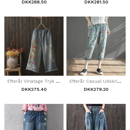
DKK288.50
DKK281.50
Efterår Vinatage Tryk Løs Bomuld Denim Jeans Med Brede Ben
Efterår Casual Udskrivning Løse Retro Jeans Kvinder
DKK275.40
DKK279.20