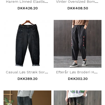
Harem Linned Elastiske Talje Jeans
Vinter Oversized Bomuldselastiske Talje Plys Jeans
DKK426.20
DKK408.50
Casual Løs Stræk Sorte Jeans
Efterår Løs Broderi Harem Denim Bukser
DKK389.20
DKK302.30