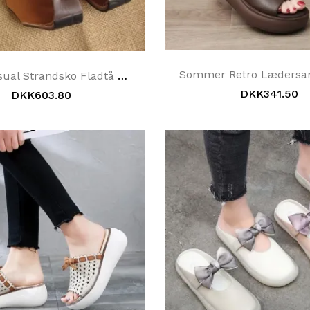
Mode Casual Strandsko Fladtå Sandaler Og Slippers Sandaler
DKK341.50
DKK603.80