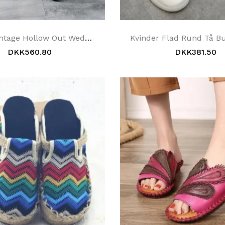
Læder Vintage Hollow Out Wedge Kvinder Casual Hjemmesko
DKK560.80
DKK381.50