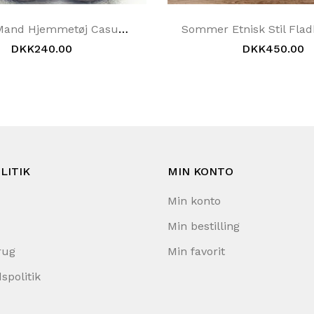
Kvinder Mand Hjemmetøj Casual Folk Style Slip-On Flet Retro Hjemmesko 35-44
DKK240.00
DKK450.00
LITIK
MIN KONTO
Min konto
Min bestilling
rug
Min favorit
spolitik