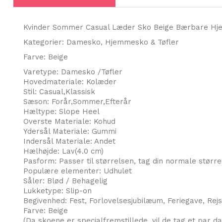
Kvinder Sommer Casual Læder Sko Beige Bærbare H
Kategorier: Damesko, Hjemmesko & Tøfler
Farve: Beige
Varetype: Damesko /Tøfler
Hovedmateriale: Kolæder
Stil: Casual,Klassisk
Sæson: Forår,Sommer,Efterår
Hæltype: Slope Heel
Overste Materiale: Kohud
Ydersål Materiale: Gummi
Indersål Materiale: Andet
Hælhøjde: Lav(4.0 cm)
Pasform: Passer til størrelsen, tag din normale større
Populære elementer: Udhulet
Såler: Blød / Behagelig
Lukketype: Slip-on
Begivenhed: Fest, Forlovelsesjubilæum, Feriegave, Rejs
Farve: Beige
(Da skoene er specialfremstillede, vil de tag et par da