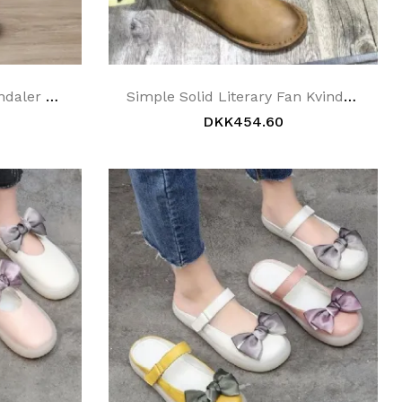
Sommer Retro Lædersandaler Slippers Sko
Simple Solid Literary Fan Kvinde Fladbund Hjemmesko Lædersko
DKK454.60