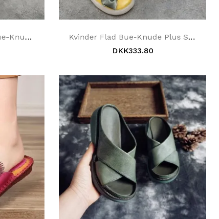
Kvinder Flad Rund Tå Bue-Knude Plus Størrelse 34-43 Casual Hjemmesko
Kvinder Flad Bue-Knude Plus Størrelse 34-43 Casual Velcro Hjemmesko
DKK333.80