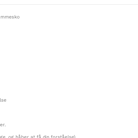
jemmesko
lse
er.
ge, og håber at få din forståelse)