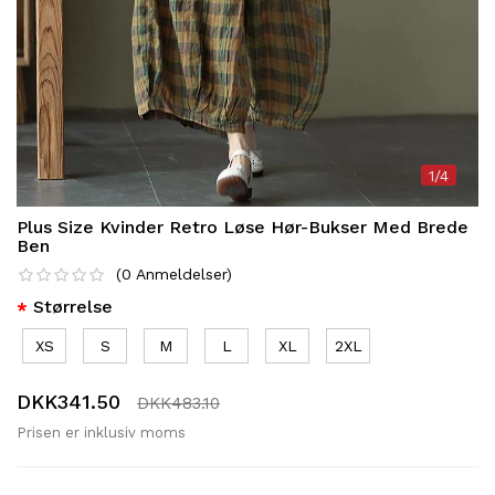
1/4
Plus Size Kvinder Retro Løse Hør-Bukser Med Brede
Ben
(
0
Anmeldelser
)
Størrelse
XS
S
M
L
XL
2XL
DKK341.50
DKK483.10
Prisen er inklusiv moms