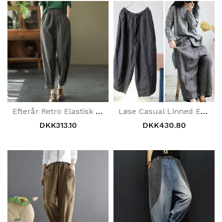
Efterår Retro Elastisk Talje Bomuld Harem Bukser
Løse Casual Linned Elastiske Talje Brede Benbukser
DKK313.10
DKK430.80