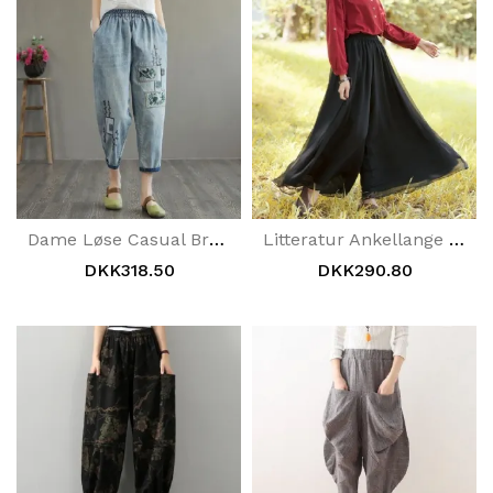
Dame Løse Casual Broderi Denimbukser
Litteratur Ankellange Chiffonbukser Med Brede Ben
DKK318.50
DKK290.80