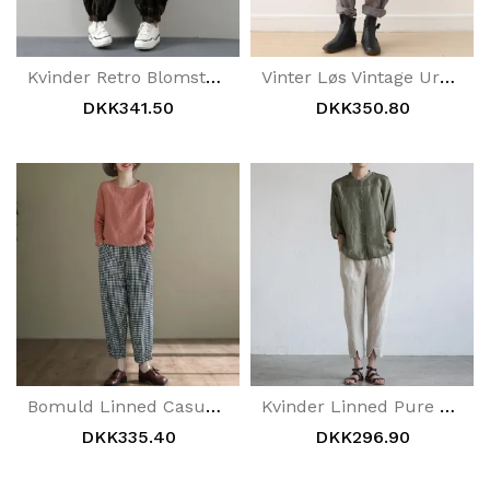
Kvinder Retro Blomsterprint Bomuld Denim Bukser
Vinter Løs Vintage Uregelmæssig Tykke Bloom Bukser
DKK341.50
DKK350.80
Bomuld Linned Casual Plaid Harem Bukser
Kvinder Linned Pure Colour Turnip Bukser
DKK335.40
DKK296.90