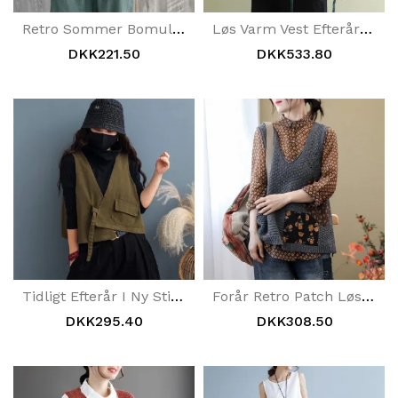
Retro Sommer Bomuld Linned Kvinder Casual Plaid Vest
Løs Varm Vest Efterårs Vinter Velvet Dunfrakke
DKK221.50
DKK533.80
Tidligt Efterår I Ny Stil Børstet Vasket Bomuldsvest
Forår Retro Patch Løs Strik Vest Sweater Vest
DKK295.40
DKK308.50