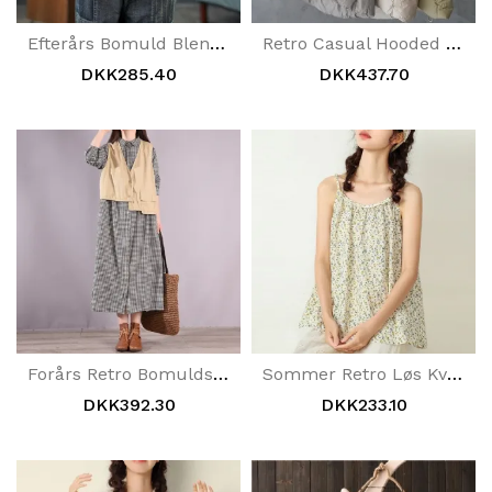
Efterårs Bomuld Blended Stripe V-Halsvest
Retro Casual Hooded Botton Down Vest
DKK285.40
DKK437.70
Forårs Retro Bomuldsvest Langærmet Plaid Kjolesæt
Sommer Retro Løs Kvinder Floral Casual Vest
DKK392.30
DKK233.10