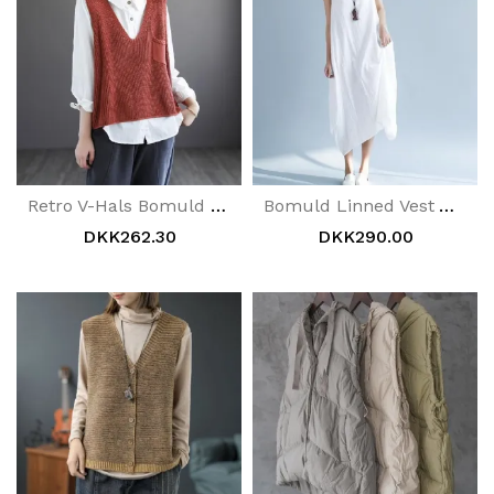
Retro V-Hals Bomuld Strik Pullover Sweater Vest
Bomuld Linned Vest Ærmeløs Kjole
DKK262.30
DKK290.00