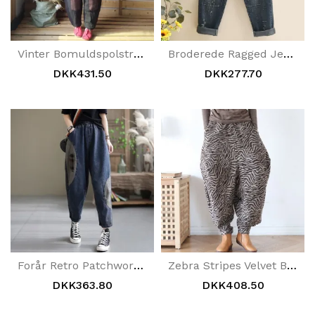
Vinter Bomuldspolstret Retro Løse Hørbukser
Broderede Ragged Jeans
DKK431.50
DKK277.70
Forår Retro Patchwork Bomuld Dame Casual Jeans
Zebra Stripes Velvet Bukser
DKK363.80
DKK408.50