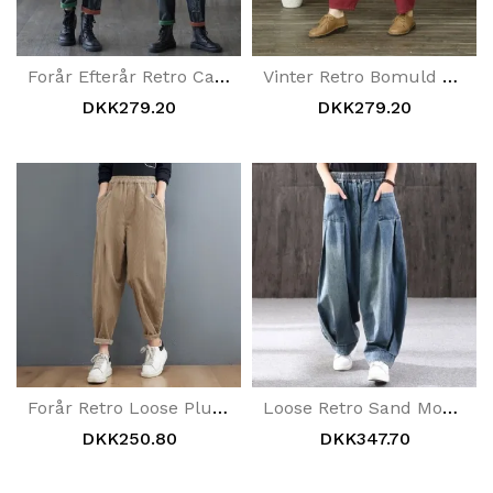
Forår Efterår Retro Casual Broderi Bomuldsjeans
Vinter Retro Bomuld Linned Casual Velvet Thickening Harem Pants
DKK279.20
DKK279.20
Forår Retro Loose Plus Size Corduroy Casual Bukser
Loose Retro Sand Mopping Casual Denimbukser
DKK250.80
DKK347.70