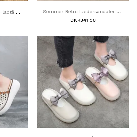
Sommer Retro Lædersandaler Slippers Sko
Mode Casual Strandsko Fladtå Sandaler Og Slippers Sandaler
DKK341.50