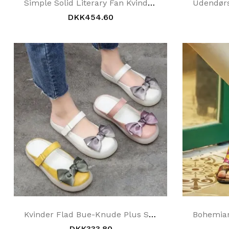
Simple Solid Literary Fan Kvinde Fladbund Hjemmesko Lædersko
DKK454.60
Kvinder Flad Bue-Knude Plus Størrelse 34-43 Casual Velcro Hjemmesko
DKK333.80