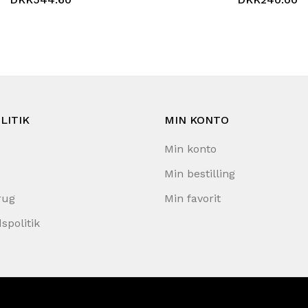
LITIK
MIN KONTO
Min konto
Min bestilling
rug
Min favorit
spolitik