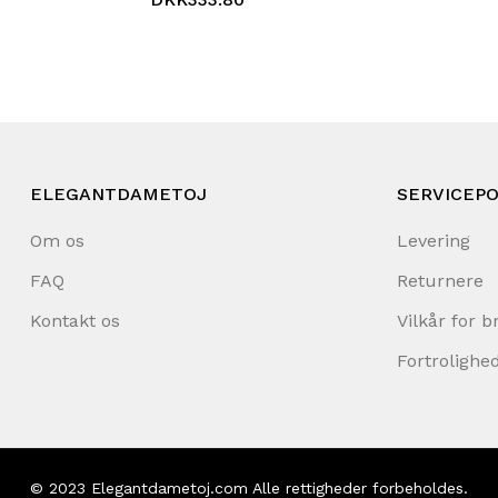
ELEGANTDAMETOJ
SERVICEPO
Om os
Levering
FAQ
Returnere
Kontakt os
Vilkår for b
Fortrolighed
© 2023
Elegantdametoj.com
Alle rettigheder forbeholdes.