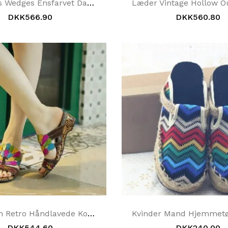
Udendørs Wedges Ensfarvet Dame Casual Hjemmesko
DKK566.90
DKK560.80
Bohemian Retro Håndlavede Komfortable Casual Sandaler Hjemmesko 36-42
DKK544.60
DKK240.00