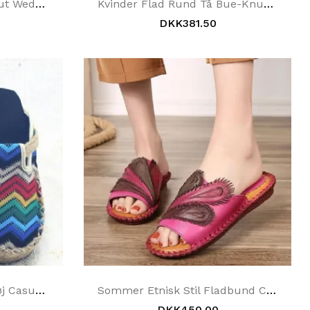
Læder Vintage Hollow Out Wedge Kvinder Casual Hjemmesko
Kvinder Flad Rund Tå Bue-Knude Plus Størrelse 34-43 Casual Hjemmesko
DKK381.50
Kvinder Mand Hjemmetøj Casual Folk Style Slip-On Flet Retro Hjemmesko 35-44
Sommer Etnisk Stil Fladbund Casual Strandtøfler
DKK450.00