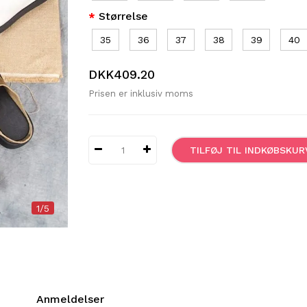
Størrelse
35
36
37
38
39
40
DKK409.20
Prisen er inklusiv moms
TILFØJ TIL INDKØBSKUR
1/5
Anmeldelser