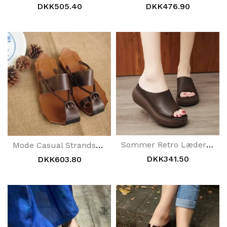
DKK505.40
DKK476.90
Sommer Retro Lædersandaler Slippers Sko
Mode Casual Strandsko Fladtå Sandaler Og Slippers Sandaler
DKK341.50
DKK603.80