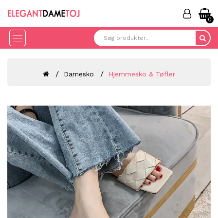
0
Damesko
Hjemmesko & Tøfler