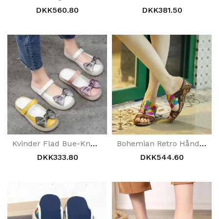
DKK560.80
DKK381.50
Kvinder Flad Bue-Knude Plus Størrelse 34-43 Casual Velcro Hjemmesko
Bohemian Retro Håndlavede Komfortable Casual Sandaler Hjemmesko 36-42
DKK333.80
DKK544.60