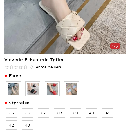
1/5
Vævede Firkantede Tøfler
(
0
Anmeldelser
)
Farve
Størrelse
35
36
37
38
39
40
41
42
43