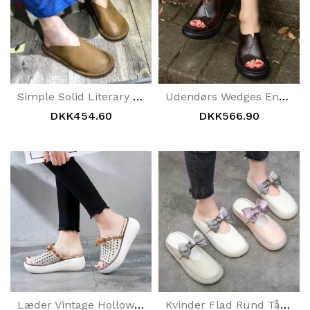
Simple Solid Literary Fan Kvinde Fladbund Hjemmesko Lædersko
Udendørs Wedges Ensfarvet Dame Casual Hjemmesko
DKK454.60
DKK566.90
Læder Vintage Hollow Out Wedge Kvinder Casual Hjemmesko
Kvinder Flad Rund Tå Bue-Knude Plus Størrelse 34-43 Casual Hjemmesko